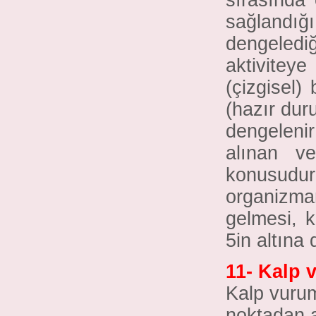
sağlandığ
dengeledi
aktivitey
(çizgisel) 
(hazır dur
dengeleni
alınan v
konusud
organizm
gelmesi, k
5in altına
11- Kalp v
Kalp vurum
noktadan al