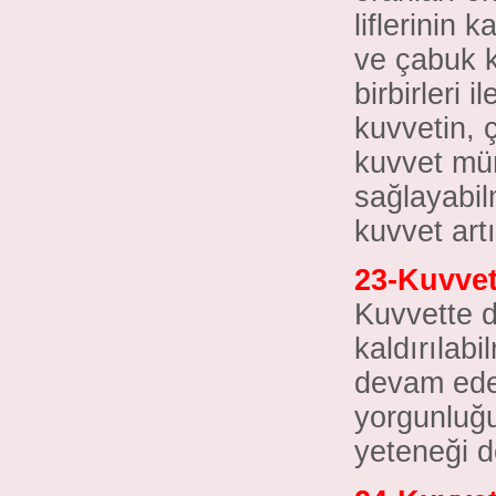
liflerinin
ve çabuk k
birbirleri 
kuvvetin, ç
kuvvet müm
sağlayabil
kuvvet art
23-Kuvvet
Kuvvette d
kaldırılab
devam ede
yorgunluğu
yeteneği d