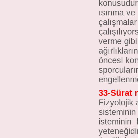
konusudur.
ısınma ve 
çalışmalar 
çalışılıyor
verme gibi 
ağırlıkları
öncesi kont
sporcuların
engellenme
33-Sürat 
Fizyolojik 
sisteminin 
isteminin
yeteneğidir