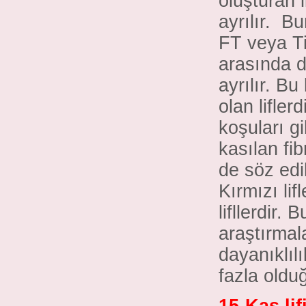
oluşturan l
ayrılır. Bu
FT veya Tip
arasında d
ayrılır. Bu
olan lifler
koşuları gi
kasılan fib
de söz edi
Kırmızı lif
lifllerdir. 
araştırmal
dayanıklılı
fazla oldu