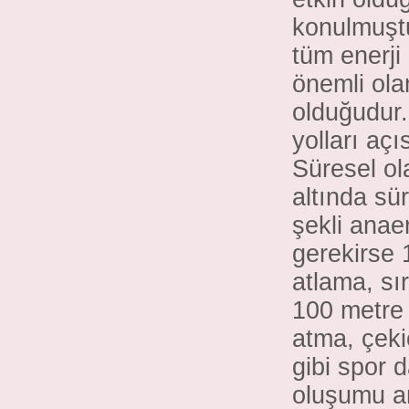
konulmuştu
tüm enerji
önemli ola
olduğudur.
yolları açı
Süresel ol
altında sü
şekli anae
gerekirse
atlama, sı
100 metre y
atma, çeki
gibi spor d
oluşumu an