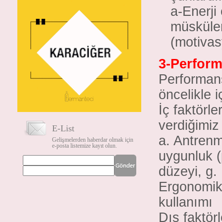
a-Enerji
müsküler(
(motivas
3-Perform
Performansı
öncelikle i
İç faktörle
verdiğimiz 
E-List
a. Antrenm
Gelişmelerden haberdar olmak için
e-posta listemize kayıt olun.
uygunluk (p
düzeyi, g.
Ergonomik 
kullanımı
Dış faktörl