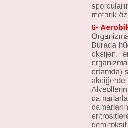
sporcuları
motorik özel
6- Aerobi
Organizman
Burada hüc
oksijen, e
organizmas
ortamda) 
akciğerde a
Alveollerin
damarlarla
damarların
eritrositle
demiroksit