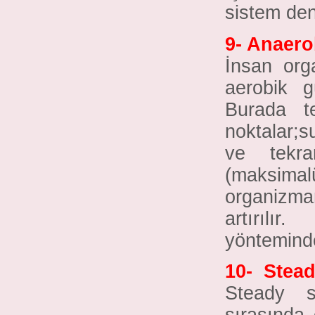
sistem den
9- Anaerob
İnsan org
aerobik gü
Burada t
noktalar;
ve tekra
(maksimal
organizman
artırılı
yöntemind
10-
Stead
Steady st
sırasında o