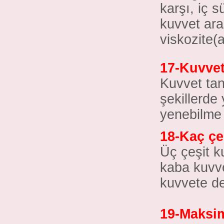
karşı, iç s
kuvvet ara
viskozite(a
17-Kuvvet
Kuvvet tanı
şekillerde 
yenebilme 
18-Kaç çe
Üç çeşit k
kaba kuvve
kuvvete de
19-Maksim