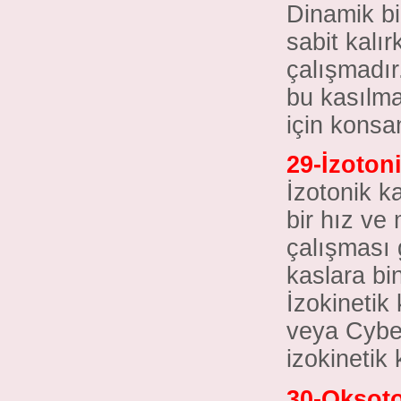
Dinamik bi
sabit kalı
çalışmadır
bu kasılma
için konsan
29-İzoton
İzotonik k
bir hız ve
çalışması 
kaslara bi
İzokinetik
veya Cybex 
izokinetik 
30-Oksoto