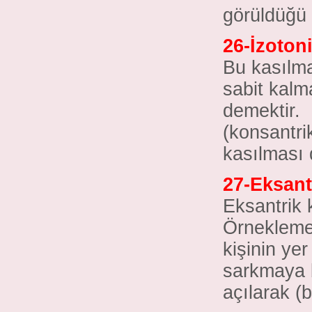
görüldüğü 
26-İzoton
Bu kasılma
sabit kalm
demektir. 
(konsantri
kasılması 
27-Eksant
Eksantrik 
Örneklemek
kişinin yer
sarkmaya 
açılarak (