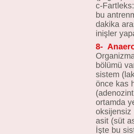
c-Fartleks
bu antren
dakika aras
inişler yap
8-
Anaero
Organizman
bölümü vard
sistem (lak
önce kas h
(adenozint
ortamda ye
oksijensiz 
asit (süt a
İşte bu sis