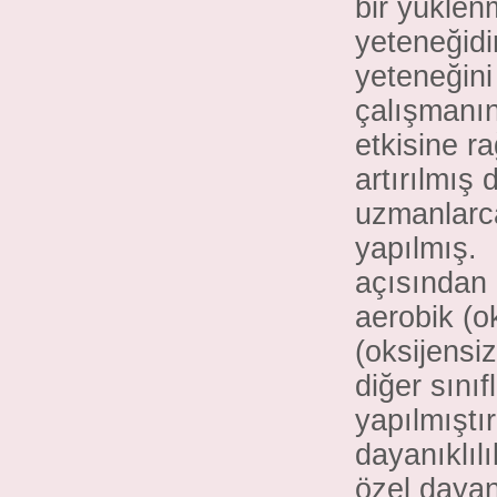
bir yüklen
yeteneğidi
yeteneğini
çalışmanın
etkisine r
artırılmış
uzmanlarca
yapılmış. 
açısından 
aerobik (o
(oksijensiz
diğer sını
yapılmıştı
dayanıklıl
özel dayanı