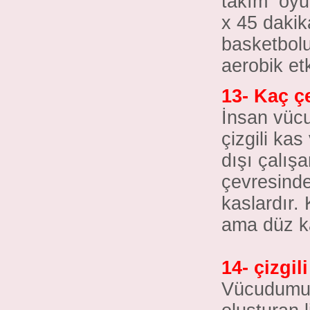
takım
oyu
x 45 dakik
basketbolu
aerobik etk
13- Kaç ç
İnsan vücu
çizgili ka
dışı çalış
çevresinde 
kaslardır.
ama düz ka
14- çizgil
Vücudumuzd