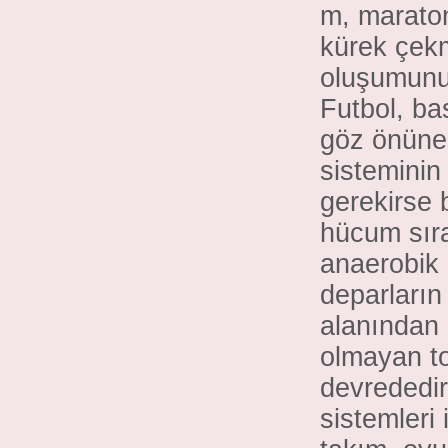
m, maraton
kürek çekm
oluşumunun
Futbol, ba
göz önüne 
sisteminin
gerekirse 
hücum sıra
anaerobik
deparların
alanından 
olmayan to
devrededir
sistemleri 