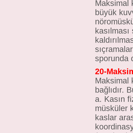
Maksimal k
büyük kuvv
nöromüskül
kasılması 
kaldırılma
sıçramalard
sporunda da
20-Maksim
Maksimal 
bağlıdır. B
a. Kasın fi
müsküler k
kaslar ara
koordinasy