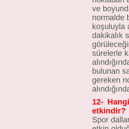
ve boyunda
normalde b
koşuluyla 
dakikalık
görüleceği
sürelerle 
alındığınd
bulunan sa
gereken n
alındığın
12-
Hangi
etkindir?
Spor dalla
etkin olduğ