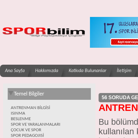
Ana Sayfa
Hakkımızda
Katkıda Bulunanlar
İletişim
Temel Bilgiler
56 SORUDA GE
ANTREN
ANTRENMAN BİLGİSİ
ISINMA
BESLENME
Bu bölümde 
SPOR VE YARALANMALARI
kullanılan 
ÇOCUK VE SPOR
SPOR PEDAGOJISİ