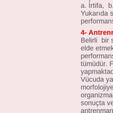
a. İrtifa,
Yukarıda s
performans
4- Antren
Belirli
bir
elde etmek
performans
tümüdür. F
yapmaktad
Vücuda ya
morfolojiy
organizmad
sonuçta ve
antrenman 