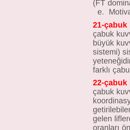
(FT domina
e. Motiv
21-çabuk 
çabuk kuvv
büyük kuvv
sistemi) s
yeteneğidir
farklı çabu
22-çabuk 
çabuk kuvv
koordinas
getirilebil
gelen lifle
oranları ö