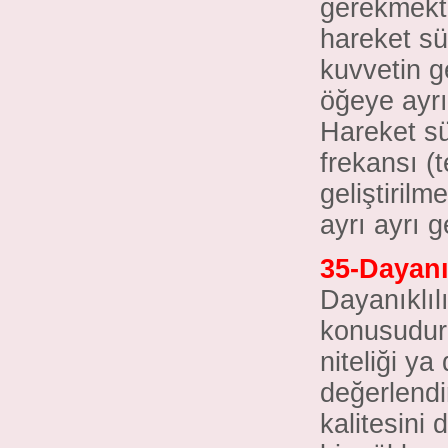
gerekmekt
hareket sü
kuvvetin ge
öğeye ayrıl
Hareket sür
frekansı (
geliştirilm
ayrı ayrı g
35-Dayanı
Dayanıklıl
konusudur.
niteliği y
değerlendi
kalitesini