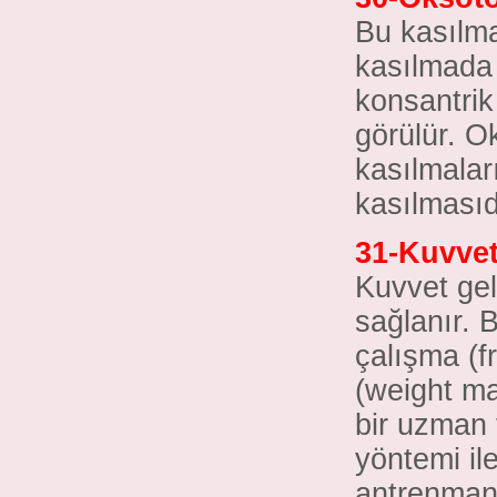
Bu kasılm
kasılmada
konsantrik 
görülür. O
kasılmalar
kasılmasıd
31-Kuvvet 
Kuvvet gel
sağlanır. 
çalışma (f
(weight ma
bir uzman 
yöntemi il
antrenman,