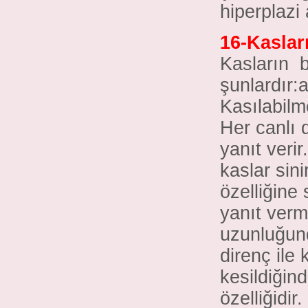
hiperplazi 
16-Kasları
Kasların
b
şunlardır:
Kasılabilm
Her canlı 
yanıt veri
kaslar sini
özelliğine 
yanıt verme
uzunluğun
direnç ile 
kesildiğin
özelliğidi