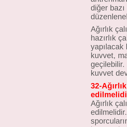
diğer bazı
düzenlenebi
Ağırlık ça
hazırlık ç
yapılacak 
kuvvet, ma
geçilebili
kuvvet dev
32-Ağırlı
edilmelid
Ağırlık ça
edilmelidi
sporcuları