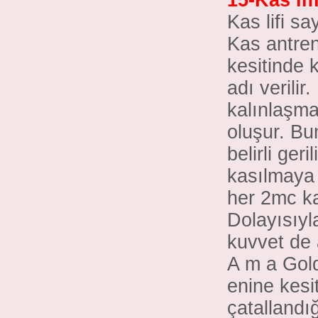
15-Kas lif
Kas lifi s
Kas antren
kesitinde k
adı verilir
kalınlaşma
oluşur. Bu
belirli ger
kasılmaya 
her 2mc ka
Dolayısıyl
kuvvet de 
A m a Gold
enine kesit
çatallandı