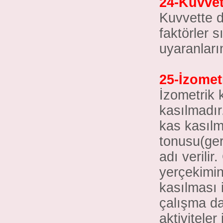
24-Kuvvet
Kuvvette de
faktörler s
uyaranları
25-İzomet
İzometrik 
kasılmadır
kas kasıl
tonusu(ger
adı verili
yerçekimine
kasılması 
çalışma da
aktivitele