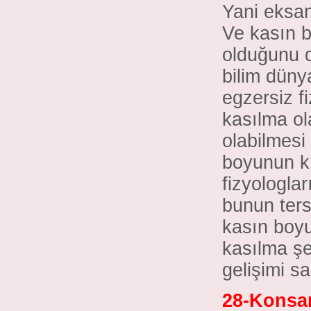
Yani eksan
Ve kasın bo
olduğunu d
bilim düny
egzersiz fi
kasılma ol
olabilmesi
boyunun k
fizyologlar
bunun ters
kasın boyu 
kasılma şe
gelişimi sa
28-Konsan