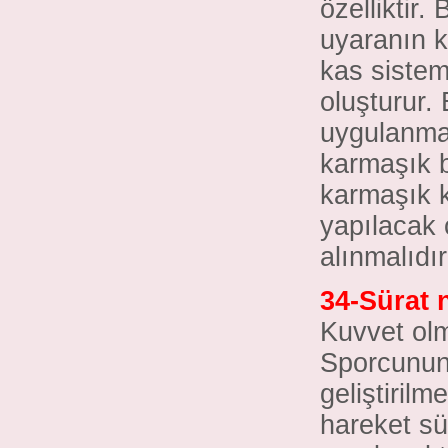
özelliktir.
uyaranın k
kas sistem
oluşturur.
uygulanması
karmaşık b
karmaşık 
yapılacak
alınmalıdır
34-Sürat n
Kuvvet olma
Sporcunun 
geliştirilm
hareket sü