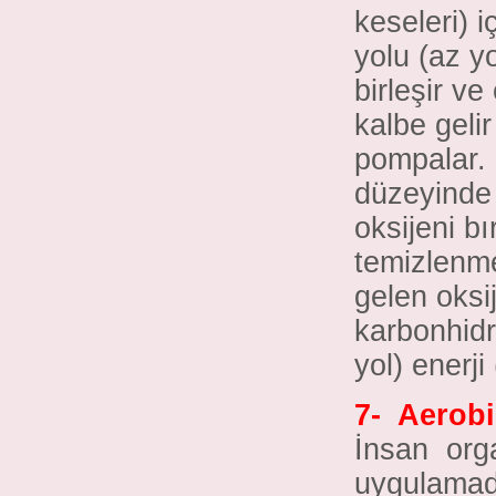
keseleri) 
yolu (az 
birleşir v
kalbe geli
pompalar.
düzeyinde 
oksijeni bı
temizlenme
gelen oksij
karbonhidr
yol) enerji
7-
Aerobik
İnsan
org
uygulamada 