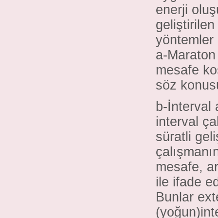
enerji oluş
geliştirile
yöntemler 
a-Maraton
mesafe koş
söz konus
b-İnterval
interval ç
süratli ge
çalışmanın
mesafe, ar
ile ifade e
Bunlar ext
(yoğun)int