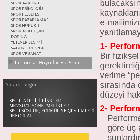
bulacaksını
SPORDA RİSKLER
SPOR PSİKOLOJİSİ
kaynakları
SPOR FELSEFESİ
SPOR PAZARLAMASI
e-mailimiz
SPOR HUKUKU
yanıtlamay
SPORDA İLETİŞİM
DOPİNG
YETENEK SEÇİMİ
1- Perfor
SAĞLIK İÇİN SPOR
Bir fizikse
SPOR VE SANAT
Toplumsal Boyutlarıyla Spor
gerektirdiğ
verime “pe
sırasında 
Yararlı Bilgiler
düzeyi
hak
SPORLA İLGİLİ LİNKLER
MEVZUAT-YÖNETMELİKLER
2- Perfor
SPOR SÖZLÜK, FORMÜL VE ÇEVRİMLERİ
Performa
REKORLAR
göre üç 
şunlardır