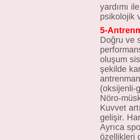
yardımı ile
psikolojik 
5-Antrenm
Doğru ve s
performans 
oluşum sis
şekilde ka
antrenman 
(oksijenli-
Nöro-müskül
Kuvvet art
gelişir. Har
Ayrıca spor
özellikleri