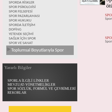
SPORDA RİSKLER
öt
SPOR PSİKOLOJİSİ
SPOR FELSEFESİ
SPO
SPOR PAZARLAMASI
Spor 
SPOR HUKUKU
SPORDA İLETİŞİM
DOPİNG
YETENEK SEÇİMİ
SPO
SAĞLIK İÇİN SPOR
Spor 
SPOR VE SANAT
Toplumsal Boyutlarıyla Spor
Yararlı Bilgiler
SPORLA İLGİLİ LİNKLER
MEVZUAT-YÖNETMELİKLER
SPOR SÖZLÜK, FORMÜL VE ÇEVRİMLERİ
REKORLAR