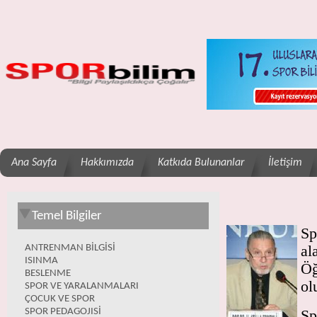
Ana Sayfa
Hakkımızda
Katkıda Bulunanlar
İletişim
Temel Bilgiler
Sp
ANTRENMAN BİLGİSİ
al
ISINMA
Öğ
BESLENME
ol
SPOR VE YARALANMALARI
ÇOCUK VE SPOR
SPOR PEDAGOJISİ
Sp