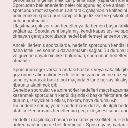
performansını geliştirmek için planlamalar yaparken antren
Sporcudan beklenenlerin neler olduğunu açık ve anlaşılır
sporcunun motivasyonunu artırarak, çalışmanın kalitesini 
belirlenirken sporcunun sahip olduğu fiziksel ve psikoloj
bulundurulmalıdır.
Ulaşılması çok zor olan hedefler ya da hemen başarılabile
sağlamaz. Sporda yeni başlamış, kendi kapasitesi ve spor br
olmayan genç sporcularda hedef belirlemeyi antrenör yapı
Ancak, ilerlemiş sporcularda, hedefin sporcunun kendisi 
daha istekli ve sorumlu davranmasını sağlar. Bu durumu 
ve güvene dayalı bir ilişki bulunmalı, sporcunun hedefler
olmalıdır.
Sporcunun eğer varsa o andaki hastalık veya sakatlık gib
göz önüne alınmalıdır. Hedeflerin ne zaman ve ne düzeyde
sonu oynanacak basketbol maçında 5 tane üç sayılık at
ribauntu alabilmek gibi.
Genelde sporcular ve antrenörler hedefleri maçı kazanmak
kazanmak sporcuların kendi dışındaki başka faktörlere de 
durumu, izleyicilerin etkisi, hakem, hava durumu v.b
Bu nedenle sonuç yerine performans düzeyi ile ilgili hed
olabilir. Performans hedeflerinin gerçekleşmesi sonucund
Hedefler ulaşıldıkça basamaklı olarak yükseltilebilir. Hed
antrenmanlar için de belirlenmelidir. Sporcu yarışmadan