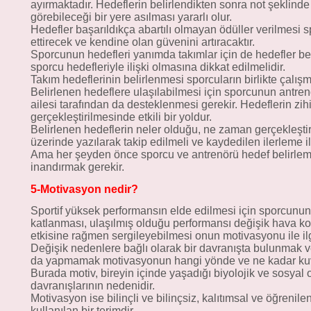
ayırmaktadır. Hedeflerin belirlendikten sonra not şeklind
görebileceği bir yere asılması yararlı olur.
Hedefler başarıldıkça abartılı olmayan ödüller verilme
ettirecek ve kendine olan güvenini artıracaktır.
Sporcunun hedefleri yanımda takımlar için de hedefler bel
sporcu hedefleriyle ilişki olmasına dikkat edilmelidir.
Takım hedeflerinin belirlenmesi sporcuların birlikte çalışma
Belirlenen hedeflere ulaşılabilmesi için sporcunun antren
ailesi tarafından da desteklenmesi gerekir. Hedeflerin zih
gerçekleştirilmesinde etkili bir yoldur.
Belirlenen hedeflerin neler olduğu, ne zaman gerçekleştir
üzerinde yazılarak takip edilmeli ve kaydedilen ilerleme ile 
Ama her şeyden önce sporcu ve antrenörü hedef belirlem
inandırmak gerekir.
5-Motivasyon nedir?
Sportif yüksek performansın elde edilmesi için sporcun
katlanması, ulaşılmış olduğu performansı değişik hava koşu
etkisine rağmen sergileyebilmesi onun motivasyonu ile ilgi
Değişik nedenlere bağlı olarak bir davranışta bulunmak 
da yapmamak motivasyonun hangi yönde ve ne kadar kuvvet
Burada motiv, bireyin içinde yaşadığı biyolojik ve sosyal
davranışlarının nedenidir.
Motivasyon ise bilinçli ve bilinçsiz, kalıtımsal ve öğrenile
kullanılan bir terimdir.