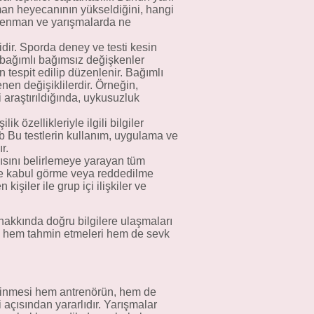
man heyecanının yükseldiğini, hangi
renman ve yarışmalarda ne
sidir. Sporda deney ve testi kesin
 bağımlı bağımsız değişkenler
 tespit edilip düzenlenir. Bağımlı
nen değişiklilerdir. Örneğin,
 araştırıldığında, uykusuzluk
 özellikleriyle ilgili bilgiler
v. b Bu testlerin kullanım, uygulama ve
r.
ısını belirlemeye yarayan tüm
göre kabul görme veya reddedilme
işiler ile grup içi ilişkiler ve
hakkında doğru bilgilere ulaşmaları
ı hem tahmin etmeleri hem de sevk
bilinmesi hem antrenörün, hem de
 açısından yararlıdır. Yarışmalar