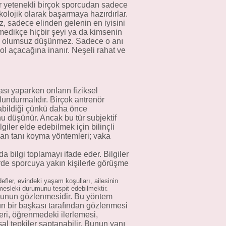
zer yetenekli birçok sporcudan sadece
kolojik olarak başarmaya hazırdırlar.
 sadece elinden gelenin en iyisini
ermedikçe hiçbir şeyi ya da kimsenin
asla olumsuz düşünmez. Sadece o anı
l açacağına inanır. Neşeli rahat ve
sı yaparken onların fiziksel
ulundurmalıdır. Birçok antrenör
ayabildiği çünkü daha önce
u düşünür. Ancak bu tür subjektif
giler elde edebilmek için bilinçli
ılan tanı koyma yöntemleri; vaka
 bilgi toplamayı ifade eder. Bilgiler
erde sporcuya yakın kişilerle görüşme
fler, evindeki yaşam koşulları, ailesinin
e mesleki durumunu tespit edebilmektir.
orcunun gözlenmesidir. Bu yöntem
un bir başkası tarafından gözlenmesi
leri, öğrenmedeki ilerlemesi,
sal tepkiler saptanabilir. Bunun yanı