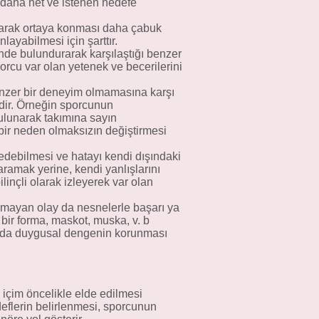
 daha net ve istenen hedefe
 olarak ortaya konması daha çabuk
layabilmesi için şarttır.
de bulundurarak karşılaştığı benzer
orcu var olan yetenek ve becerilerini
zer bir deneyim olmamasına karşı
idir. Örneğin sporcunun
ulunarak takımına sayın
bir neden olmaksızın değiştirmesi
edebilmesi ve hatayı kendi dışındaki
aramak yerine, kendi yanlışlarını
inçli olarak izleyerek var olan
nmayan olay da nesnelerle başarı ya
i bir forma, maskot, muska, v. b
arda duygusal dengenin korunması
içim öncelikle elde edilmesi
deflerin belirlenmesi, sporcunun