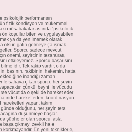
e psikolojik performansın
üstün fizik kondisyon ve mükemmel
aki müsabakalar aslında “psikolojik
n ön koşullar bilen ve uygulayabilen
gelmek ya da yenilmemek olarak
a olsun galip gelmeye çalışmak
geller. Sporcu sadece mevcut
ın önemi, seyircinin tezahüratı,
sını etkileyemez. Sporcu başarısını
lmelidir. Tek rakip vardır, o da
n, basının, rakibinin, hakemin, hatta
eklediğine inandığı zaman
enle sahaya çıkan sporcu her şeyin
yapacaktır. çünkü, beyni ile vücudu
ürse vücut da o şekilde hareket eder
 halinde hareket eden, koordinasyon
l hareketleri yapan, takım
r günde olduğunu, her şeyin ters
olacağına düşünmeye başlar.
a şüpheler olan sporcu, asla
a başa çıkmayı zevkli hale
n korkmayandır. En yeni tekniklerle,