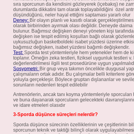
sıra sporcunun da kendisini gözleyerek (içebakış) ne za
durumlarda dikkatini tam olarak toplayabildiğini
özel ant
düşündüğünü, neler hayal ettiğini saptaması yararlı olur
Deney:
Bir olayın planlı ve kasıtlı olarak gerçekleştirilme
olarak birbirinden ayırmak olası değildir. Deneyde daima
bulunur. Bağımsız değişken deneyi yöneten kişi tarafından
değişken ise tespit edilmiş koşulları bağlı olarak gözlemle
uykusuzluğun basketboldeki isabet yüzdesi üzerine etkisi
bağımsız değişken, isabet yüzdesi bağımlı değişkendir.
Test:
Sporda test yöntemleriyle hem yetenekler hem de kişilik
toplanır. Örneğin zeka testleri, fiziksel uygunluk testleri 
değerlendirilmesi ilgili test prosedürüne uygun yapılmalıdı
Sosyometri:
Bir grup veya takımın öncelikle duygusal yap
çalışmaların ortak adıdır. Bu çalışmalar belli kriterlere 
yoluyla gerçekleşir. Böylece gruptan dışlananlar ve sevilen k
sorunların nedenleri tespit edilebilir
Antrenörlerin, ancak tanı koyma yöntemleriyle sporcuları 
ve buna dayanarak sporcuların gelecekteki davranışların
ve idare etmeleri olasıdır
3-Sporda düşünce süreçleri nelerdir?
Sporda düşünce sürecinin özelliklerinin ve çeşitlerinin 
sporcunun teknik ve taktiği bilinçli olarak uygulayabilmesi