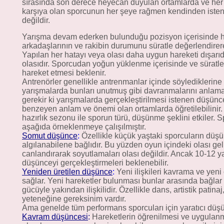
sırasında son derece heyecan duyulan ortamlarda ve her
karşıya olan sporcunun her şeye rağmen kendinden isten
değildir.
Yarışma devam ederken bulunduğu pozisyon içerisinde h
arkadaşlarının ve rakibin durumunu süratle değerlendire
Yapılan her hatayı veya olası daha uygun hareketi dışarıd
olasıdır. Sporcudan yoğun yüklenme içerisinde ve süratle
hareket etmesi beklenir.
Antrenörler genellikle antrenmanlar içinde söyledikleri
yarışmalarda bunları unutmuş gibi davranmalarını anlama
gerekir ki yarışmalarda gerçekleştirilmesi istenen düşün
benzeyen anlam ve önemi olan ortamlarda öğretilebilinir.
hazırlık sezonu ile sporun türü, düşünme şeklini etkiler. 
aşağıda örneklenmeye çalışılmıştır.
Somut düşünce
:
Özellikle küçük yaştaki sporcuların düş
algılanabilene bağlıdır. Bu yüzden oyun içindeki olası ge
canlandırarak soyutlamaları olası değildir. Ancak 10-12 
düşünceyi gerçekleştirmeleri beklenebilir.
Yeniden üretilen düşünce
:
Yeni ilişkileri kavrama ve yen
sağlar. Yeni hareketler bulunması bunlar arasında bağlar
gücüyle yakından ilişkilidir. Özellikle dans, artistik patina
yeteneğine gereksinim vardır.
Ama genelde tüm performans sporcuları için yaratıcı düş
Kavram düşüncesi
:
Hareketlerin öğrenilmesi ve uygulanm