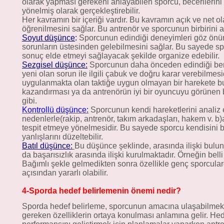
olarak yapması gerekeni anlayabilen sporcu, becerilerini
yönelmiş olarak gerçekleştirebilir.
Her kavramın bir içeriği vardır. Bu kavramın açık ve net
öğrenilmesini sağlar. Bu antrenör ve sporcunun birbirini an
Soyut düşünce
:
Sporcunun edindiği deneyimleri göz önün
sorunların üstesinden gelebilmesini sağlar. Bu sayede sp
sonuç elde etmeyi sağlayacak şekilde organize edebilir.
Sezgisel düşünce:
Sporcunun daha önceden edindiği ben
yeni olan sorun ile ilgili çabuk ve doğru karar verebilmes
uygulanmakta olan taktiğe uygun olmayan bir harekete b
kazandırması ya da antrenörün iyi bir oyuncuyu görünen 
gibi.
Kontrollü düşünce:
Sporcunun kendi hareketlerini analiz 
nedenlerle(rakip, antrenör, takım arkadaşları, hakem v. b)
tespit etmeye yönelmesidir. Bu sayede sporcu kendisini bil
yanlışlarını düzeltebilir.
Batıl düşünce:
Bu düşünce şeklinde, arasında ilişki bulu
da başarısızlık arasında ilişki kurulmaktadır. Örneğin bell
Bağımlı şekle gelmedikten sonra özellikle genç sporcul
açısından yararlı olabilir.
4-Sporda hedef belirlemenin önemi nedir?
Sporda hedef belirleme, sporcunun amacına ulaşabilmek 
gereken özelliklerin ortaya konulması anlamına gelir. He