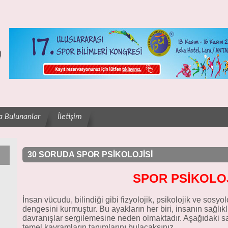
a Bulunanlar
İletişim
30 SORUDA SPOR PSİKOLOJİSİ
SPOR PSİKOLOJ
İnsan vücudu, bilindiği gibi fizyolojik, psikolojik ve sosyol
dengesini kurmuştur. Bu ayakların her biri, insanın sağlıkl
davranışlar sergilemesine neden olmaktadır. Aşağıdaki satır
temel kavramların tanımlarını bulacaksınız.