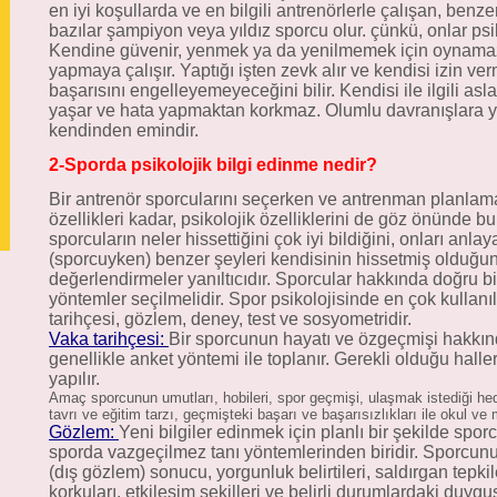
en iyi koşullarda ve en bilgili antrenörlerle çalışan, ben
bazılar şampiyon veya yıldız sporcu olur. çünkü, onlar psi
Kendine güvenir, yenmek ya da yenilmemek için oynamaz,
yapmaya çalışır. Yaptığı işten zevk alır ve kendisi izin v
başarısını engelleyemeyeceğini bilir. Kendisi ile ilgili 
yaşar ve hata yapmaktan korkmaz. Olumlu davranışlara yo
kendinden emindir.
2-Sporda psikolojik bilgi edinme nedir?
Bir antrenör sporcularını seçerken ve antrenman planlama
özellikleri kadar, psikolojik özelliklerini de göz önünde b
sporcuların neler hissettiğini çok iyi bildiğini, onları anl
(sporcuyken) benzer şeyleri kendisinin hissetmiş olduğun
değerlendirmeler yanıltıcıdır. Sporcular hakkında doğru bil
yöntemler seçilmelidir. Spor psikolojisinde en çok kullan
tarihçesi, gözlem, deney, test ve sosyometridir.
Vaka tarihçesi:
Bir sporcunun hayatı ve özgeçmişi hakkında
genellikle anket yöntemi ile toplanır. Gerekli olduğu hall
yapılır.
Amaç sporcunun umutları, hobileri, spor geçmişi, ulaşmak istediği hede
tavrı ve eğitim tarzı, geçmişteki başarı ve başarısızlıkları ile okul v
Gözlem:
Yeni bilgiler edinmek için planlı bir şekilde sp
sporda vazgeçilmez tanı yöntemlerinden biridir. Sporcun
(dış gözlem) sonucu, yorgunluk belirtileri, saldırgan tepki
korkuları, etkileşim şekilleri ve belirli durumlardaki duygu