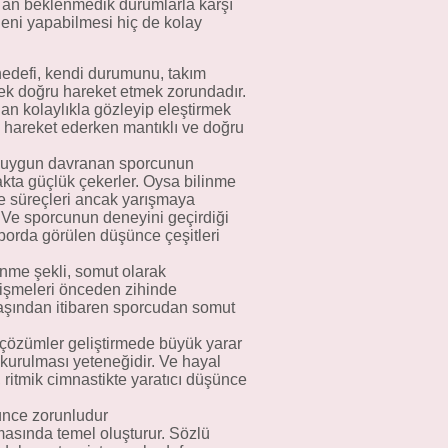
 an beklenmedik durumlarla karşı
eni yapabilmesi hiç de kolay
edefi, kendi durumunu, takım
rek doğru hareket etmek zorundadır.
an kolaylıkla gözleyip eleştirmek
 hareket ederken mantıklı ve doğru
ne uygun davranan sporcunun
kta güçlük çekerler. Oysa bilinme
ce süreçleri ancak yarışmaya
 Ve sporcunun deneyini geçirdiği
Sporda görülen düşünce çeşitleri
ünme şekli, somut olarak
lişmeleri önceden zihinde
yaşından itibaren sporcudan somut
i çözümler geliştirmede büyük yarar
 kurulması yeteneğidir. Ve hayal
j, ritmik cimnastikte yaratıcı düşünce
ünce zorunludur
asında temel oluşturur. Sözlü