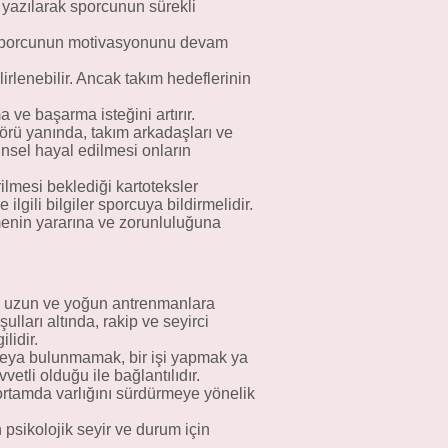
e yazılarak sporcunun sürekli
si sporcunun motivasyonunu devam
irlenebilir. Ancak takım hedeflerinin
 ve başarma isteğini artırır.
örü yanında, takım arkadaşları ve
insel hayal edilmesi onların
ilmesi beklediği kartoteksler
ilgili bilgiler sporcuya bildirmelidir.
enin yararına ve zorunluluğuna
un uzun ve yoğun antrenmanlara
lları altında, rakip ve seyirci
lidir.
veya bulunmamak, bir işi yapmak ya
li olduğu ile bağlantılıdır.
 ortamda varlığını sürdürmeye yönelik
n psikolojik seyir ve durum için