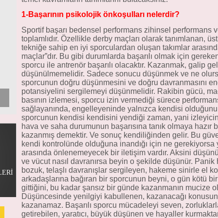
1-Başarının psikolojik önkoşulları nelerdir?
Sportif başarı bedensel performans zihinsel performans v
toplamlıdır. Özellikle derby maçları olarak tanımlanan, 
tekniğe sahip en iyi sporculardan oluşan takımlar arasınd
maçlar”dır. Bu gibi durumlarda başarılı olmak için gereke
sporcu ile antrenör başarılı olacaktır. Kazanmak, galip 
düşünülmemelidir. Sadece sonucu düşünmek ve ne olurs
sporcunun doğru düşünmesini ve doğru davranmasını en
potansiyelini sergilemeyi düşünmelidir. Rakibin gücü, maç
basının izlemesi, sporcu izin vermediği sürece performan
sağlayanında, engelleyeninde yalnızca kendisi olduğunu bi
sporcunun kendisi kendisini yendiği zaman, yani izleyicini
hava ve saha durumunun başarısına tanık olmaya hazır b
kazanmış demektir. Ve sonuç kendiliğinden gelir. Bu güv
kendi kontrolünde olduğuna inandığı için ne gerekiyorsa 
arasında önlenemeyecek bir iletişim vardır. Aksini düşün
ve vücut nasıl davranırsa beyin o şekilde düşünür. Panik
bozuk, telaşlı davranışlar sergileyen, hakeme sinirle el ko
LERİ
arkadaşlarına bağıran bir sporcunun beyni, o gün kötü bi
gittiğini, bu kadar şansız bir günde kazanmanın mucize 
Düşüncesinde yenilgiyi kabullenen, kazanacağı konusund
kazanamaz. Başarılı sporcu mücadeleyi seven, zorluklarl
getirebilen, yaratıcı, büyük düşünen ve hayaller kurmakta