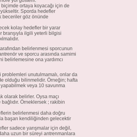
öre yol gösterir.
 biçimde ortaya koyacağı için de
yükseltir. Sporda hedefler
ik beceriler göz önünde
cek kolay hedefler bir yarar
anşıyla ilgili yeterli bilgisi
lmalıdır.
tarafından belirlenmesi sporcunun
antrenör ve sporcu arasında samimi
ini belirlemesine ona yardımcı
i problemleri unutulmamalı, onlar da
 olduğu bilinmelidir. Örneğin; hafta
ış yapabilmek veya 10 savunma
 olarak belirler. Oysa maçı
bağlıdır. Örneklersek ; rakibin
eflerin belirlenmesi daha doğru
a başarı kendiliğinden gelecektir
efler sadece yarışmalar için değil,
 daha uzun bir süreyi antrenmanlara