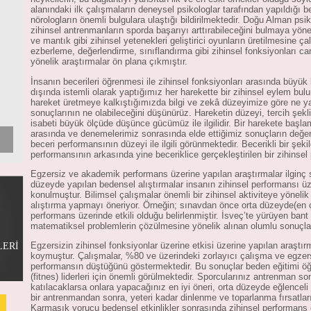
alanındaki ilk çalışmaların deneysel psikologlar tarafından yapıldığı
nörologların önemli bulgulara ulaştığı bildirilmektedir. Doğu Alman psiko
zihinsel antrenmanların sporda başarıyı arttırabileceğini bulmaya yöne
ve mantık gibi zihinsel yetenekleri geliştirici oyunların üretilmesine 
ezberleme, değerlendirme, sınıflandırma gibi zihinsel fonksiyonları ca
yönelik araştırmalar ön plana çıkmıştır.
İnsanın becerileri öğrenmesi ile zihinsel fonksiyonları arasında büyük b
dışında istemli olarak yaptığımız her harekette bir zihinsel eylem bulunur
hareket üretmeye kalkıştığımızda bilgi ve zekâ düzeyimize göre ne y
sonuçlarının ne olabileceğini düşünürüz. Hareketin düzeyi, tercih şekl
isabeti büyük ölçüde düşünce gücümüz ile ilgilidir. Bir harekete baş
arasında ve denemelerimiz sonrasında elde ettiğimiz sonuçların değerl
beceri performansının düzeyi ile ilgili görünmektedir. Becerikli bir şekil
performansının arkasında yine beceriklice gerçekleştirilen bir zihinsel
Egzersiz ve akademik performans üzerine yapılan araştırmalar ilginç 
düzeyde yapılan bedensel alıştırmalar insanın zihinsel performansı üze
konulmuştur. Bilimsel çalışmalar önemli bir zihinsel aktiviteye yönelik
alıştırma yapmayı öneriyor. Örneğin; sınavdan önce orta düzeyde(en 
performans üzerinde etkili olduğu belirlenmiştir. İsveç’te yürüyen bant
matematiksel problemlerin çözülmesine yönelik alınan olumlu sonuçla
Egzersizin zihinsel fonksiyonlar üzerine etkisi üzerine yapılan araştı
LERİ
koymuştur. Çalışmalar, %80 ve üzerindeki zorlayıcı çalışma ve egzer
performansın düştüğünü göstermektedir. Bu sonuçlar beden eğitimi öğr
(fitnes) liderleri için önemli görülmektedir. Sporcularınız antrenman so
katılacaklarsa onlara yapacağınız en iyi öneri, orta düzeyde eğlenceli 
bir antrenmandan sonra, yeteri kadar dinlenme ve toparlanma fırsatları
Karmaşık yorucu bedensel etkinlikler sonrasında zihinsel performans