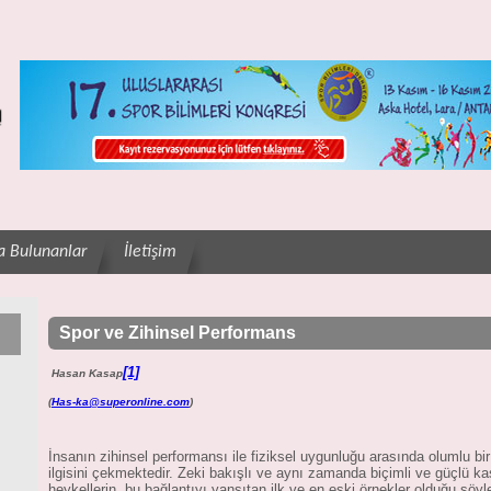
a Bulunanlar
İletişim
Spor ve Zihinsel Performans
[1]
Hasan Kasap
(
Has-ka@superonline.com
)
İnsanın zihinsel performansı ile fiziksel uygunluğu arasında olumlu bir i
ilgisini çekmektedir. Zeki bakışlı ve aynı zamanda biçimli ve güçlü ka
heykellerin, bu bağlantıyı yansıtan ilk ve en eski örnekler olduğu söyl