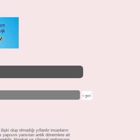
lişki olup olmadığı yıllardır insanların
s yapısını yansıtan antik dönemlere ait
enebilir. Hareket ve zihinsel performans