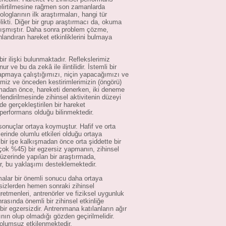
 belirtilmesine rağmen son zamanlarda
loglarının ilk araştırmaları, hangi tür
likti. Diğer bir grup araştırmacı da, okuma
çalışmıştır. Daha sonra problem çözme,
nlandıran hareket etkinliklerini bulmaya
ir ilişki bulunmaktadır. Reflekslerimiz
 ve bu da zekâ ile ilintilidir. İstemli bir
apmaya çalıştığımızı, niçin yapacağımızı ve
imiz ve önceden kestirimlerimizin (öngörü)
lamadan önce, hareketi denerken, iki deneme
endirilmesinde zihinsel aktivitenin düzeyi
de gerçekleştirilen bir hareket
 performans olduğu bilinmektedir.
sonuçlar ortaya koymuştur. Hafif ve orta
rinde olumlu etkileri olduğu ortaya
 bir işe kalkışmadan önce orta şiddette bir
çok %45) bir egzersiz yapmanın, zihinsel
 üzerinde yapılan bir araştırmada,
r, bu yaklaşımı desteklemektedir.
rmalar bir önemli sonucu daha ortaya
sizlerden hemen sonraki zihinsel
etmenleri, antrenörler ve fiziksel uygunluk
nrasında önemli bir zihinsel etkinliğe
bir egzersizdir. Antrenmana katılanların ağır
nın olup olmadığı gözden geçirilmelidir.
 olumsuz etkilenmektedir.